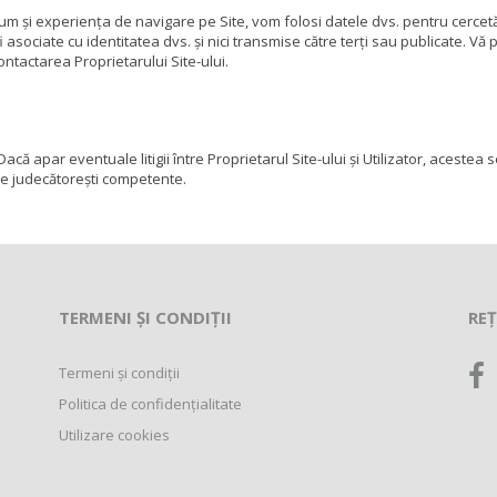
um și experiența de navigare pe Site, vom folosi datele dvs. pentru cercetă
fi asociate cu identitatea dvs. și nici transmise către terți sau publicate. 
ntactarea Proprietarului Site-ului.
ă apar eventuale litigii între Proprietarul Site-ului și Utilizator, acestea
ele judecătorești competente.
TERMENI ȘI CONDIȚII
REȚ
Termeni și condiții
Politica de confidențialitate
Utilizare cookies