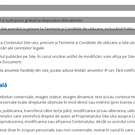
și sunt puse gratuit la dispoziția Utilizatorilor.
 dat acordul cu privire la Termenii și Conditiile de utilizare, incluzând Politic
a Conținutul Site-ului, precum și Termenii și Condițiile de utilizare a Site-ul
cări ale cerințelor legale.
l publicării pe Site. În cazul oricărei astfel de modificări, vom afișa pe S
tui Document.
la anumite facilități din site, poate aduce limitări anumitor IP-uri, fără notif
ală
 simboluri comerciale, imagini statice, imagini dinamice, text și/sau conținut
 rezervate toate drepturile obținute în mod direct sau indirect (prin licențe d
ea, publicarea, transferul către terțe părți, modificarea și/sau alterarea, ut
emnelor care semnifică dreptul de autor al Proprietarului Site-ului asupra Co
eproducerea, modificarea sau afișarea Conținutului, decât cu acordul scris 
nținut doar în scopuri personale sau non-comerciale, numai în cazul în care a