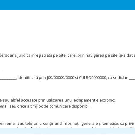
rsoană juridică înregistrată pe Site, care, prin navigarea pe site, și-a dat a
__.
__________, identificată prin J00/00000/0000 si CUI RO0000000, cu sediul în 
te sau altfel accesate prin utilizarea unui echipament electronic;
 email sau orice alt mijloc de comunicare disponibil.
prin email sau telefonic, conținând informații generale și tematice, cu privire
e care le-ati achiziționat, precum și alte comunicări comerciale (cercetări 