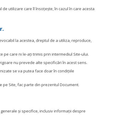
de utilizare care îl însoțește, în cazul în care acesta
r.
revocabil la acestea, dreptul de a utiliza, reproduce,
 pe care ni le-ați trimis prin intermediul Site-ului.
n vigoare nu prevede alte specificări în acest sens.
rnizate se va putea face doar în condițiile
cate pe Site, fac parte din prezentul Document.
generale și specifice, inclusiv informații despre