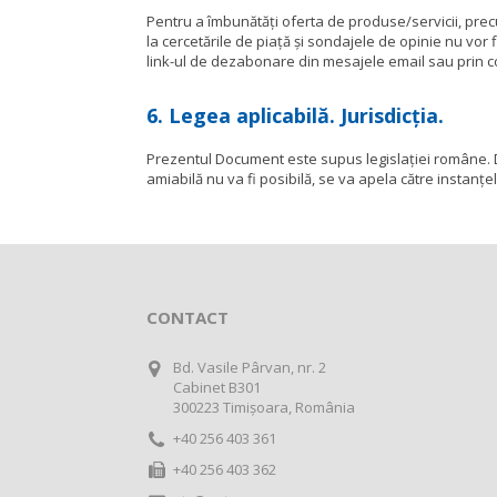
Pentru a îmbunătăți oferta de produse/servicii, prec
la cercetările de piață și sondajele de opinie nu vor 
link-ul de dezabonare din mesajele email sau prin co
6. Legea aplicabilă. Jurisdicția.
Prezentul Document este supus legislației române. Dac
amiabilă nu va fi posibilă, se va apela către instanț
CONTACT
Bd. Vasile Pârvan, nr. 2
Cabinet B301
300223 Timişoara, România
+40 256 403 361
+40 256 403 362