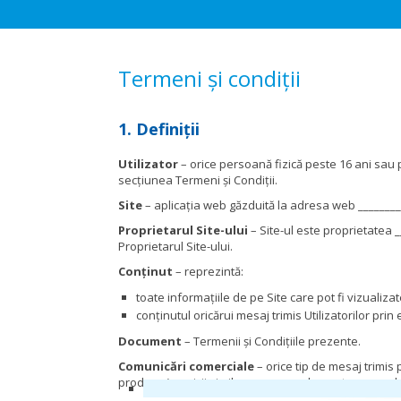
Termeni și condiții
1. Definiții
Utilizator
– orice persoană fizică peste 16 ani sau pe
secțiunea Termeni și Condiții.
Site
– aplicația web găzduită la adresa web ________
Proprietarul Site-ului
– Site-ul este proprietatea 
Proprietarul Site-ului.
Conținut
– reprezintă:
toate informațiile de pe Site care pot fi vizualiza
conținutul oricărui mesaj trimis Utilizatorilor prin
Document
– Termenii și Condițiile prezente.
Comunicări comerciale
– orice tip de mesaj trimis 
produse/servicii similare sau complementare cu cele p