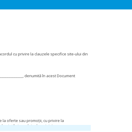
cordul cu privire la clauzele specifice site-ului din
________________, denumită în acest Document
 la oferte sau promoții, cu privire la
de piață și sondaje de opinie).