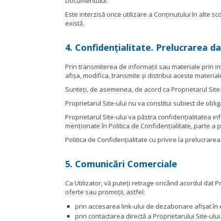
Documentului.
Este interzisă orice utilizare a Conținutului în alte 
există.
4. Confidențialitate. Prelucrarea da
Prin transmiterea de informații sau materiale prin inte
afișa, modifica, transmite și distribui aceste material
Sunteți, de asemenea, de acord ca Proprietarul Site-ulu
Proprietarul Site-ului nu va constitui subiect de oblig
Proprietarul Site-ului va păstra confidențialitatea in
menționate în Politica de Confidențialitate, parte a
Politica de Confidențialitate cu privire la prelucrare
5. Comunicări Comerciale
Ca Utilizator, vă puteți retrage oricând acordul dat 
oferte sau promoții, astfel:
prin accesarea link-ului de dezabonare afișat în 
prin contactarea directă a Proprietarului Site-ului