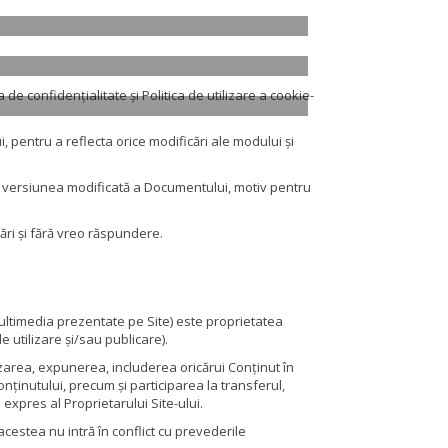
a de confidențialitate și Politica de utilizare a cookie-
ui, pentru a reflecta orice modificări ale modului și
ite versiunea modificată a Documentului, motiv pentru
icări și fără vreo răspundere.
 multimedia prezentate pe Site) este proprietatea
e utilizare și/sau publicare).
ilizarea, expunerea, includerea oricărui Conținut în
nținutului, precum și participarea la transferul,
expres al Proprietarului Site-ului.
cestea nu intră în conflict cu prevederile