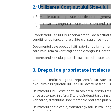
2. Utilizarea Conținutului Site-ului
Informațiile publicate pe Site sunt de interes general 
Prin accesarea Conținutului Site-ului, Utilizatorul și-a
urilor.
Proprietarul Site-ului își rezervă dreptul de a actualiz
condițiilor de funcționare a Site-ului sau orice modifi
Documentul este opozabil Utilizatorilor de la momentu
care vă rugăm să verificați periodic conținutul aces
Proprietarul Site-ului poate limita accesul la site sau 
3. Dreptul de proprietate intelectu
Conținutul (inclusiv logo-uri, reprezentări stilizate,
exclusivă a Proprietarului Site-ului, acestuia fiindu-i
Utilizatorului nu îi este permisă copierea, distribuir
orice alt context în afara Site-ului, îndepărtarea îns
vânzarea, distribuția unor materiale realizate prin r
Utilizatorul poate copia, transfera și/sau utiliza Co