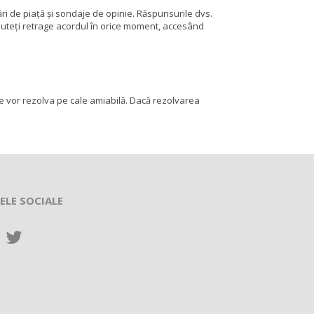
ri de piață și sondaje de opinie. Răspunsurile dvs.
Vă puteți retrage acordul în orice moment, accesând
 se vor rezolva pe cale amiabilă. Dacă rezolvarea
ELE SOCIALE